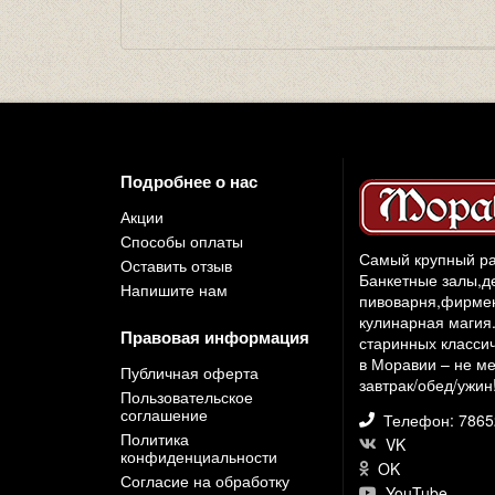
Подробнее о нас
Акции
Способы оплаты
Самый крупный ра
Оставить отзыв
Банкетные залы,д
Напишите нам
пивоварня,фирмен
кулинарная магия.
Правовая информация
старинных классич
в Моравии – не ме
Публичная оферта
завтрак/обед/ужин
Пользовательское
соглашение
Телефон: 786
Политика
VK
конфиденциальности
OK
Согласие на обработку
YouTube