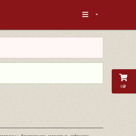
0
говядины, баклажаном, морковью, кабачком,