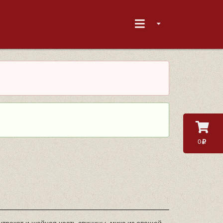
0
трекот и шейная часть свинины, микс из овощей