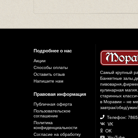
Подробнее о нас
Акции
Способы оплаты
Самый крупный ра
Оставить отзыв
Банкетные залы,д
Напишите нам
пивоварня,фирмен
кулинарная магия.
Правовая информация
старинных классич
в Моравии – не ме
Публичная оферта
завтрак/обед/ужин
Пользовательское
соглашение
Телефон: 786
Политика
VK
конфиденциальности
OK
Согласие на обработку
YouTube